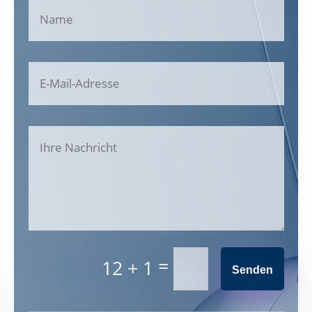
=
12 + 1
Senden